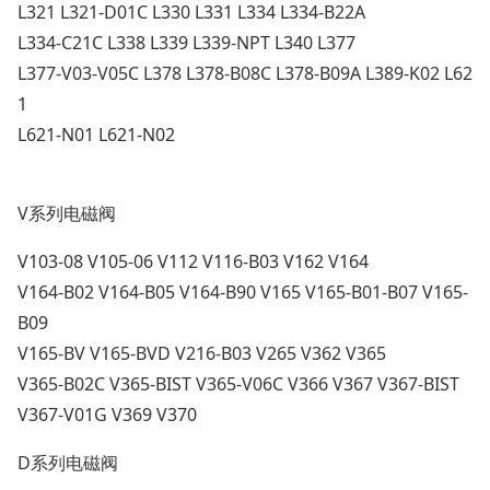
L321 L321-D01C L330 L331 L334 L334-B22A
L334-C21C L338 L339 L339-NPT L340 L377
L377-V03-V05C L378 L378-B08C L378-B09A L389-K02 L62
1
L621-N01 L621-N02
V系列电磁阀
V103-08 V105-06 V112 V116-B03 V162 V164
V164-B02 V164-B05 V164-B90 V165 V165-B01-B07 V165-
B09
V165-BV V165-BVD V216-B03 V265 V362 V365
V365-B02C V365-BIST V365-V06C V366 V367 V367-BIST
V367-V01G V369 V370
D系列电磁阀