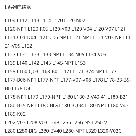
L系列电磁阀
L104 L112 L113 L114 L120 L120-N02
L120-NPT L120-R05 L120-V03 L120-V04 L120-V07 L121
L121-C01-D04 L121-C06-NPT L121-NPT L121-V03-NPT L1
21-V05 L122
L127 L131 L133 L133-NPT L134-N05 L134-V05
L139 L140 L142 L145 L145-NPT L153
L159 L160-Q03 L168-B01 L171 L171-B24-NPT L177
L177-B06-NPT L177-NPT L177-V07-V08 L178 L178-B3-B5-
B6 L178-D4
L178-NPT L179 L179-NPT L180 L180-B-V40-41 L180-B21
L180-B35-NPT L180-BIG L180-BQ34 L180-NPT L180-V43
L189-K02
L202-V03 L208-V03 L248 L256 L256-NS L256-V
L280 L280-BIG L280-BV40 L280-NPT L320 L320-V02C